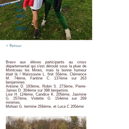
23
nov
emb
re
2022
< Retour
Bravo aux élèves participants au cross
départemental qui s'est déroulé sous la pluie de
Montceau les Mines, mais la bonne humeur
était là ! Maïssoune L. finit 55ème, Clémence
M. 74ème, Fantine C. 137ème sur 263
benjamines.
Antoine D. 193ème, Robin S. 273ème, Pierre-
James D. 304ème sur 398 benjamins.
Lise H. 124ème, Candice K. 205ème, Jasmine
G. 257ème, Violette G. 154ème sur 269
minimes.
Mohian G. termine 256ème, et Luca C 205ème