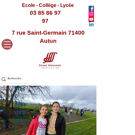
Ecole - Collège - Lycée
03 85 86 97
97
7 rue Saint-Germain 71400
Autun
Cros
s
dépa
rtem
enta
l