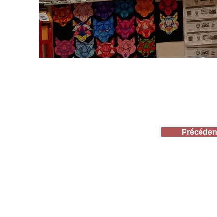
Précéden
Ecole - Collège -
Mentions légales