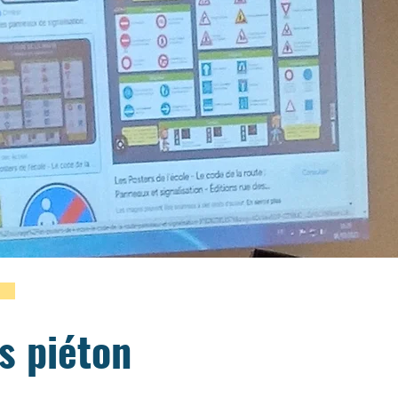
s piéton