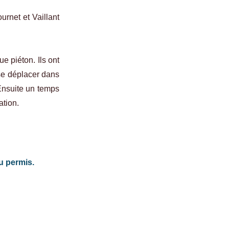
rnet et Vaillant
ue piéton. Ils ont
 se déplacer dans
 Ensuite un temps
ation.
du permis.