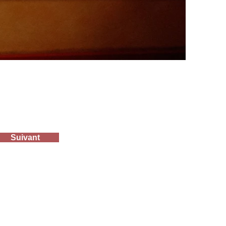
Suivant
main - 71400 Autun
Politique de
confidentialité