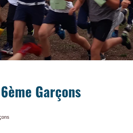
 6ème Garçons
çons