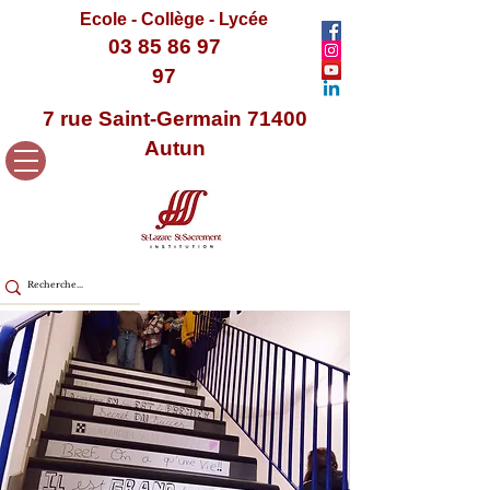
Ecole - Collège - Lycée
03 85 86 97
97
7 rue Saint-Germain 71400
Autun