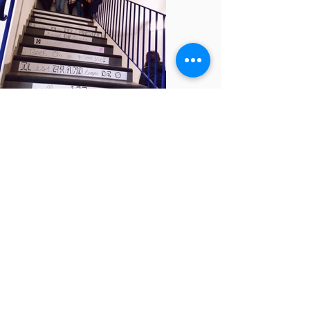
Retour
Suivant
Précédent
Ecole - Collège - Lycée -Post-Bac Institution Saint-
Lazare-Saint-Sacrement - 7 Rue Saint-Germain -